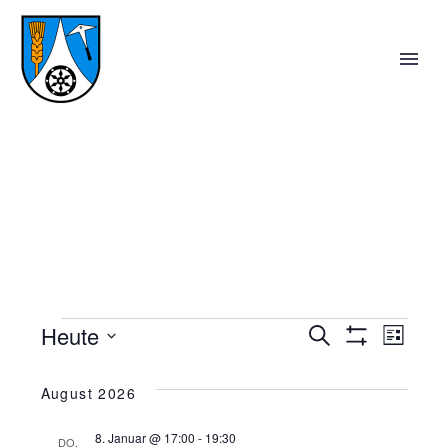
VERANSTALTUNGEN
Heute
VERANS
Suche
VE
Liste
Filter
Datum
Anzeigen
SUCHE
AN
wählen.
August 2026
UND
NA
8. Januar @ 17:00
-
19:30
DO.