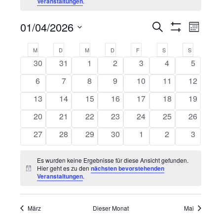
Veranstaltungen
.
01/04/2026
VERANS
Suche
VE
Monat
Filter
Datum
Anzeigen
SUCHE
AN
KALENDER
M
MONTAG
D
DIENSTAG
M
MITTWOCH
D
DONNERSTAG
F
FREITAG
S
SAMSTAG
S
SONNTAG
wählen.
0
0
0
0
0
0
0
30
31
1
2
3
4
5
UND
NA
VON
Veranstaltungen
Veranstaltungen
Veranstaltungen
Veranstaltungen
Veranstaltungen
Veranstaltunge
Veransta
0
0
0
0
0
0
0
6
7
8
9
10
11
12
ANSICHT
VERANSTALTUNGEN
Veranstaltungen
Veranstaltungen
Veranstaltungen
Veranstaltungen
Veranstaltungen
Veranstaltungen
Veransta
0
0
0
0
0
0
0
13
14
15
16
17
18
19
Veranstaltungen
Veranstaltungen
Veranstaltungen
Veranstaltungen
Veranstaltungen
NAVIGAT
Veranstaltungen
Veransta
0
0
0
0
0
0
0
20
21
22
23
24
25
26
Veranstaltungen
Veranstaltungen
Veranstaltungen
Veranstaltungen
Veranstaltungen
Veranstaltungen
Veransta
0
0
0
0
0
0
0
27
28
29
30
1
2
3
Veranstaltungen
Veranstaltungen
Veranstaltungen
Veranstaltungen
Veranstaltungen
Veranstaltunge
Veransta
Es wurden keine Ergebnisse für diese Ansicht gefunden.
Hier geht es zu den
nächsten bevorstehenden
Hinweis
Veranstaltungen
.
März
Dieser Monat
Mai