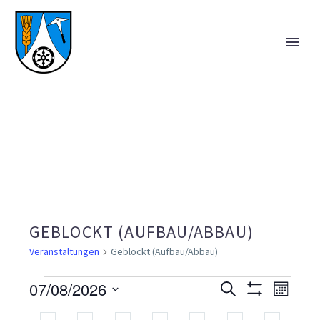
GEBLOCKT (AUFBAU/ABBAU)
Veranstaltungen
Geblockt (Aufbau/Abbau)
07/08/2026
VERANSTALTUNGEN
VERANS
Suche
VE
Monat
Filter
Datum
Anzeigen