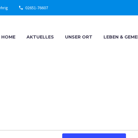
ehrig
02651-76607
HOME
AKTUELLES
UNSER ORT
LEBEN & GEM
LTUNGEN