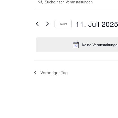
VERANSTALTU
Schlüsselwort
SUCHE
FÜR
eingeben.
Suche
11. Juli 202
Heute
UND
nach
11.
Datum
Veranstaltungen
wählen.
ANSICHTEN,
Schlüsselwort.
Keine Veranstaltunge
JULI
NAVIGATION
2025
Vorheriger Tag