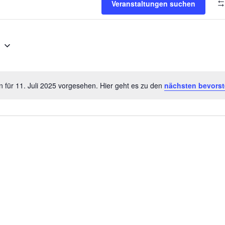
NGEN
Veranstaltungen suchen
5
n für 11. Juli 2025 vorgesehen. Hier geht es zu den
nächsten bevors
Hinweis