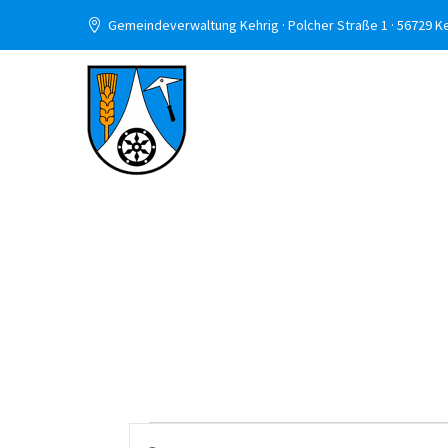
Gemeindeverwaltung Kehrig · Polcher Straße 1 · 56729 K
VERANSTA
Bitte