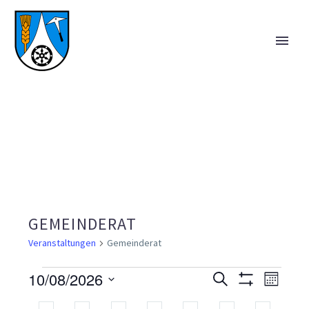
GEMEINDERAT
Veranstaltungen
Gemeinderat
10/08/2026
VERANSTALTUNGEN
VERANS
Suche
VE
Monat
Filter
Datum
Anzeigen