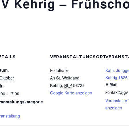
GV Kehrig – Frühsch
ETAILS
VERANSTALTUNGSORT
VERANST
tum:
Elztalhalle
Kath. Jungge
Kehrig 1826 
 Oktober
An St. Wolfgang
E-Mail
Kehrig
,
RLP
56729
it:
kontakt@jgv-
Google Karte anzeigen
:00 - 17:00
Veranstalter
ranstaltungskategorie
anzeigen
ranstaltung