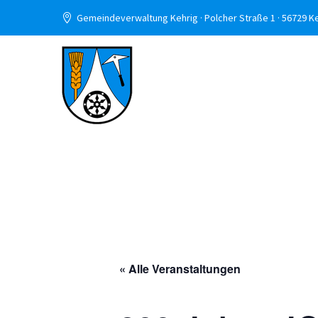
Gemeindeverwaltung Kehrig · Polcher Straße 1 · 56729 K
« Alle Veranstaltungen