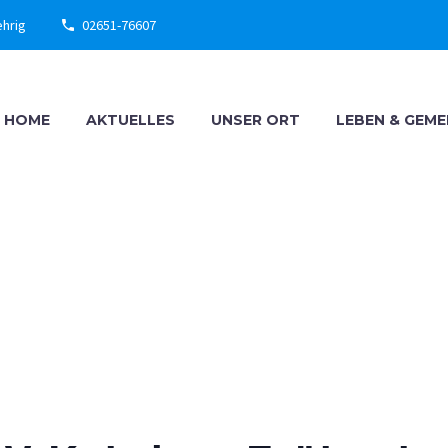
ehrig
02651-76607
HOME
AKTUELLES
UNSER ORT
LEBEN & GEM